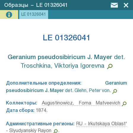
Образцы
–
LE 01326041
LE 01326041
LE 01326041
Geranium pseudosibiricum J. Mayer⁣
det.
Troschkina, Viktoriya Igorevna
Дополнительные определения:
Geranium
pseudosibiricum J. Mayer⁣
det. Glehn, Peter von.
Коллекторы:
Augustinowicz, Foma Matveevich
Дата сбора:
1874.
Административные регионы:
RU - Irkutskaya Oblast'
- Slyudyanskiy Rayon
.