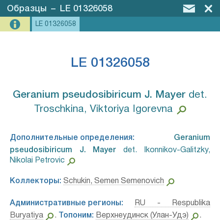
Образцы
–
LE 01326058
LE 01326058
LE 01326058
Geranium pseudosibiricum J. Mayer⁣
det.
Troschkina, Viktoriya Igorevna
Дополнительные определения:
Geranium
pseudosibiricum J. Mayer⁣
det. Ikonnikov-Galitzky,
Nikolai Petrovic
Коллекторы:
Schukin, Semen Semenovich
Административные регионы:
RU - Respublika
Buryatiya
.
Топоним:
Верхнеудинск (Улан-Удэ)
.