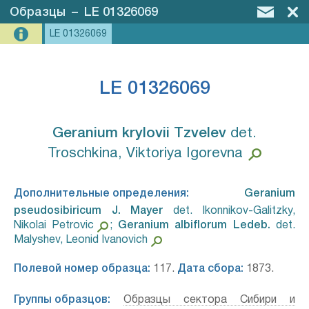
Образцы
–
LE 01326069
LE 01326069
LE 01326069
Geranium krylovii Tzvelev⁣
det.
Troschkina, Viktoriya Igorevna
Дополнительные определения:
Geranium
pseudosibiricum J. Mayer⁣
det. Ikonnikov-Galitzky,
Nikolai Petrovic
;
Geranium albiflorum Ledeb.⁣
det.
Malyshev, Leonid Ivanovich
Полевой номер образца:
117.
Дата сбора:
1873.
Группы образцов:
Образцы сектора Сибири и