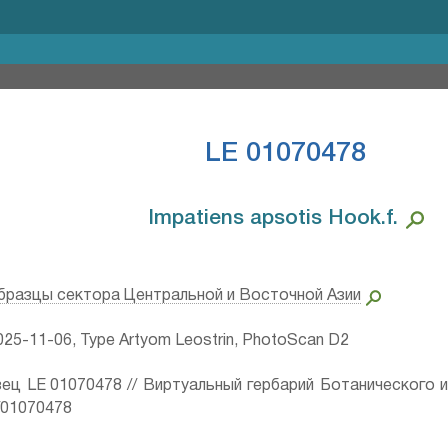
LE 01070478
Impatiens apsotis Hook.f.⁣
бразцы сектора Центральной и Восточной Азии
25-11-06, Type Artyom Leostrin, PhotoScan D2
ец LE 01070478 // Виртуальный гербарий Ботанического 
ru/01070478