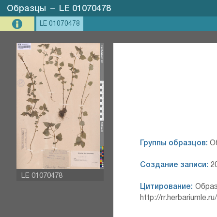
Образцы
–
LE 01070478
LE 01070478
Группы образцов:
О
Создание записи:
20
LE 01070478
Цитирование:
Образ
http://rr.herbariumle.