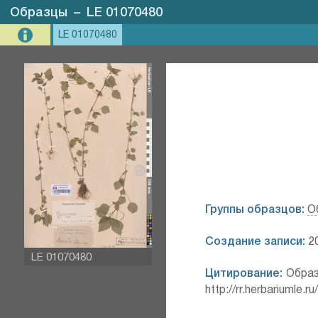
Образцы
–
LE 01070480
LE 01070480
Группы образцов:
О
Создание записи:
20
LE 01070480
Цитирование:
Образ
http://rr.herbariumle.