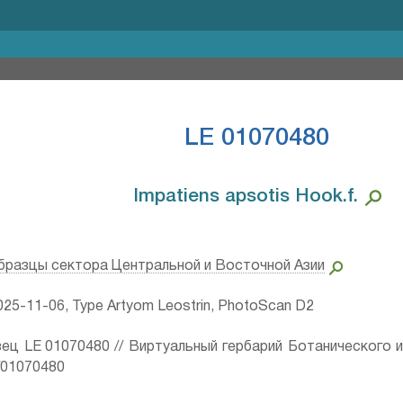
LE 01070480
Impatiens apsotis Hook.f.⁣
бразцы сектора Центральной и Восточной Азии
25-11-06, Type Artyom Leostrin, PhotoScan D2
ец LE 01070480 // Виртуальный гербарий Ботанического 
ru/01070480