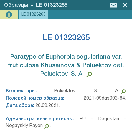
Образцы
–
LE 01323265
LE 01323265
LE 01323265
Paratype of Euphorbia seguieriana var.
fruticulosa Khusainova & Poluektov⁣
det.
Poluektov, S. A.
Коллекторы:
Poluektov, S. A.
Полевой номер образца:
2021-09dgs003-84.
Дата сбора:
20.09.2021.
Административные регионы:
RU - Dagestan -
Nogayskiy Rayon
.