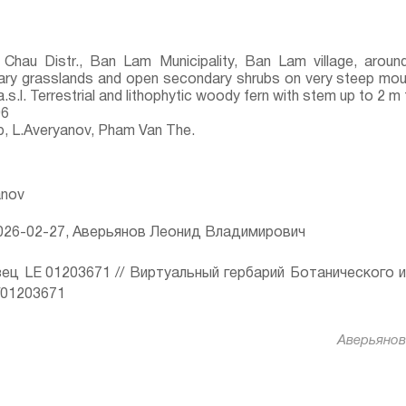
Chau Distr., Ban Lam Municipality, Ban Lam village, aroun
ary grasslands and open secondary shrubs on very steep mou
.s.l. Terrestrial and lithophytic woody fern with stem up to 2 m
06
ep, L.Averyanov, Pham Van The.
anov
26-02-27, Аверьянов Леонид Владимирович
ец LE 01203671 // Виртуальный гербарий Ботанического 
ru/01203671
Аверьянов 