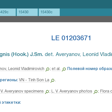
5429c
15430
15430c
LE 01203671
gnis (Hook.) J.Sm.⁣
det. Averyanov, Leonid Vladi
nov, Leonid Vladimirovich
;
et al.
Полевой номер образ
регионы:
VN - Tinh Son La
.
 V. Averyanov specimens
;
L. V. Averyanov photos
;
Flora 
 этикетки: