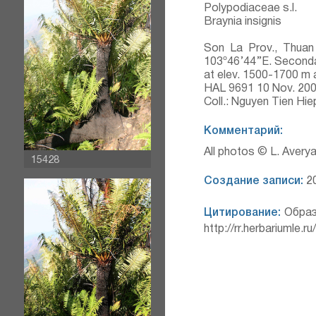
Polypodiaceae s.l.
Braynia insignis
Son La Prov., Thuan 
103º46’44’’E. Second
at elev. 1500-1700 m a
HAL 9691 10 Nov. 20
Coll.: Nguyen Tien Hi
Комментарий:
All photos © L. Avery
15428
Создание записи:
20
Цитирование:
Образ
http://rr.herbariumle.