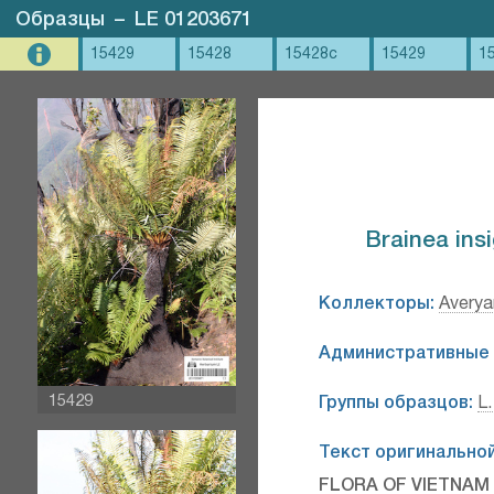
Образцы
–
LE 01203671
15429
15428
15428c
15429
1
Brainea insi
Коллекторы:
Averya
Административные 
15429
Группы образцов:
L.
Текст оригинальной
FLORA OF VIETNAM