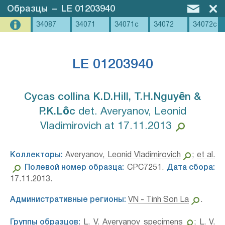
Образцы
–
LE 01203940
34087
34071
34071c
34072
34072c
LE 01203940
Cycas collina K.D.Hill, T.H.Nguyên &
P.K.Lôc⁣
det. Averyanov, Leonid
Vladimirovich at 17.11.2013
Коллекторы:
Averyanov, Leonid Vladimirovich
;
et al.
Полевой номер образца:
CPC7251.
Дата сбора:
17.11.2013.
Административные регионы:
VN - Tinh Son La
.
Группы образцов:
L. V. Averyanov specimens
;
L. V.