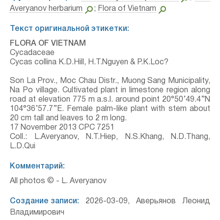
Averyanov herbarium
;
Flora of Vietnam
Текст оригинальной этикетки:
FLORA OF VIETNAM
Cycadaceae
Cycas collina K.D.Hill, H.T.Nguyen & P.K.Loc?
Son La Prov., Moc Chau Distr., Muong Sang Municipality,
Na Po village. Cultivated plant in limestone region along
road at elevation 775 m a.s.l. around point 20°50’49.4’’N
104°36’57.7’’E. Female palm-like plant with stem about
20 cm tall and leaves to 2 m long.
17 November 2013 CPC 7251
Coll.: L.Averyanov, N.T.Hiep, N.S.Khang, N.D.Thang,
L.D.Qui
Комментарий:
All photos © - L. Averyanov
Создание записи:
2026-03-09, Аверьянов Леонид
Владимирович