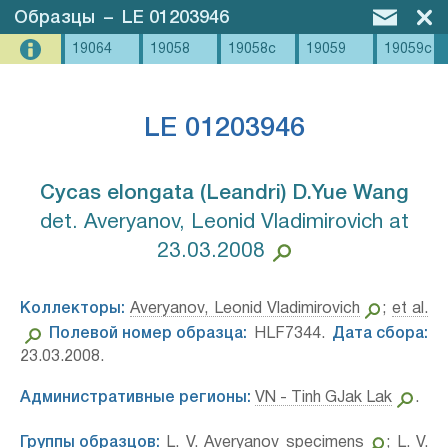
Образцы
–
LE 01203946
19064
19058
19058c
19059
19059c
LE 01203946
Cycas elongata (Leandri) D.Yue Wang⁣
det. Averyanov, Leonid Vladimirovich at
23.03.2008
Коллекторы:
Averyanov, Leonid Vladimirovich
;
et al.
Полевой номер образца:
HLF7344.
Дата сбора:
23.03.2008.
Административные регионы:
VN - Tinh GJak Lak
.
Группы образцов:
L. V. Averyanov specimens
;
L. V.