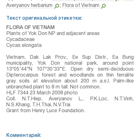
Averyanov herbarium
;
Flora of Vietnam
Текст оригинальной этикетки:
FLORA OF VIETNAM
Plants of Yok Don NP and adjacent areas
Cycadaceae
Cycas elongata
Vietnam, Dak Lak Prov., Ee Sup Distr., Ea Bung
municipality, Yok Don national park, around point
13º05’44”N 107º30’33”E. Open dry semi-deciduous
Dipterocarpus forest and woodlands on thin ferralite
gray soils at elevation about 200 m a.s.l. Palm-like
unbranched plant to 8 m tall. Not common.
HLF 7344 23 March 2008 photo
Coll. N.T.Hiep, Averyanov L., P.K.Loc, N.T.Vinh,
N.S.Khang, T.H.Thai, N.V.Trai
Grant from Henry Luce Foundation.
Комментарий: