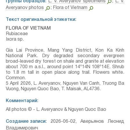
Группы образцов:
L. V. Averyanov specimens
;
L. V.
Averyanov photos
;
Flora of Vietnam
Текст оригинальной этикетки:
FLORA OF VIETNAM
Rubiaceae
Ixora sp.
Gia Lai Province, Mang Yang District, Kon Ka Kinh
National Park. Dry degraded secondary evergreen
broad-leaved dry forest on shale and granite at elevation
about 700 m a.s.l., around point 14º14N 108º14E. Shrub
to 1.8 m tall in open place along trail. Flowers white.
Common.
5 April 2026, L. Averyanov, Nguyen Van Canh, Truong Ba
Vuong, Nguyen Quoc Bao, T. Maisak, АL4736.
Комментарий:
All photos © - L. Averyanov & Nguyen Quoc Bao
Создание записи:
2026-06-02, Аверьянов Леонид
Владимирович