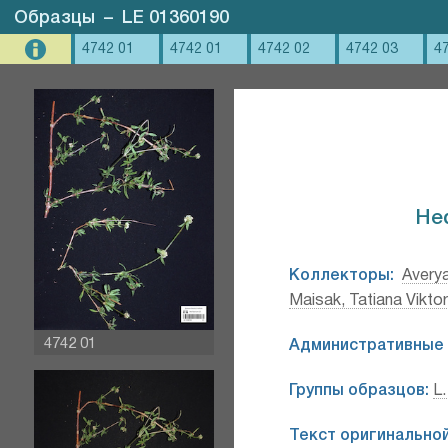
Образцы
–
LE 01360190
4742 01
4742 01
4742 02
4742 03
4
Hed
Коллекторы:
Avery
Maisak, Tatiana Vikto
4742 01
Административные 
Группы образцов:
L.
Текст оригинальной