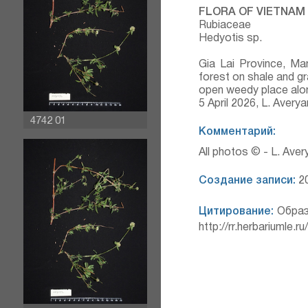
FLORA OF VIETNAM
Rubiaceae
Hedyotis sp.
Gia Lai Province, Ma
forest on shale and gra
open weedy place alo
5 April 2026, L. Aver
4742 01
Комментарий:
All photos © - L. Ave
Создание записи:
20
Цитирование:
Образ
http://rr.herbariumle.