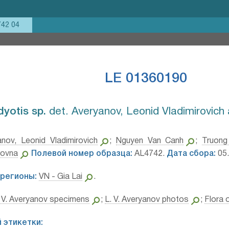
742 04
LE 01360190
yotis sp.⁣
det. Averyanov, Leonid Vladimirovich
anov, Leonid Vladimirovich
;
Nguyen Van Canh
;
Truon
rovna
Полевой номер образца:
AL4742.
Дата сбора:
05.
регионы:
VN - Gia Lai
.
 V. Averyanov specimens
;
L. V. Averyanov photos
;
Flora 
 этикетки: