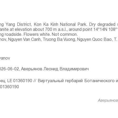
ng Yang District, Kon Ka Kinh National Park. Dry degraded
nite at elevation about 700 m a.s.l., around point 14º14N 108º14E
ng roadside. Flowers white. Not common.
yanov, Nguyen Van Canh, Truong Ba Vuong, Nguyen Quoc Bao, T.
ryanov
26-06-02, Аверьянов Леонид Владимирович
ец LE 01360190 // Виртуальный гербарий Ботанического 
ru/01360190
Аверьянов 