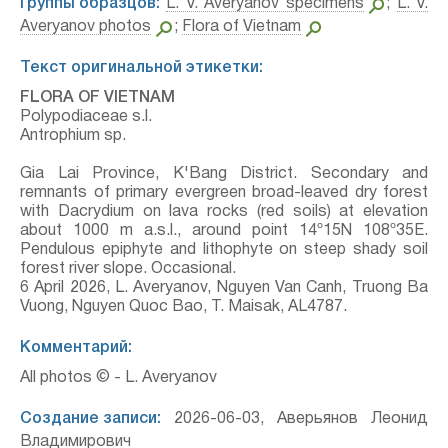
Группы образцов:
L. V. Averyanov specimens
;
L. V.
Averyanov photos
;
Flora of Vietnam
Текст оригинальной этикетки:
FLORA OF VIETNAM
Polypodiaceae s.l.
Antrophium sp.
Gia Lai Province, K'Bang District. Secondary and
remnants of primary evergreen broad-leaved dry forest
with Dacrydium on lava rocks (red soils) at elevation
about 1000 m a.s.l., around point 14º15N 108º35E.
Pendulous epiphyte and lithophyte on steep shady soil
forest river slope. Occasional.
6 April 2026, L. Averyanov, Nguyen Van Canh, Truong Ba
Vuong, Nguyen Quoc Bao, T. Maisak, АL4787.
Комментарий:
All photos © - L. Averyanov
Создание записи:
2026-06-03, Аверьянов Леонид
Владимирович