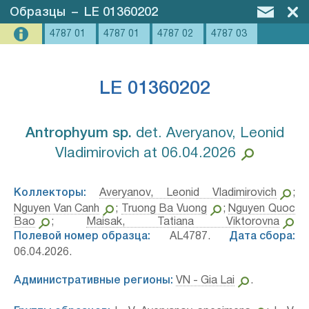
Образцы
–
LE 01360202
4787 01
4787 01
4787 02
4787 03
LE 01360202
Antrophyum sp.⁣
det. Averyanov, Leonid
Vladimirovich at 06.04.2026
Коллекторы:
Averyanov, Leonid Vladimirovich
;
Nguyen Van Canh
;
Truong Ba Vuong
;
Nguyen Quoc
Bao
;
Maisak, Tatiana Viktorovna
Полевой номер образца:
AL4787.
Дата сбора:
06.04.2026.
Административные регионы:
VN - Gia Lai
.