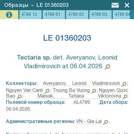
Образцы
–
LE 01360203
4789 12
4789 01
4789 02
4789 03
4789 04
LE 01360203
Tectaria sp.⁣
det. Averyanov, Leonid
Vladimirovich at 06.04.2026
Коллекторы:
Averyanov, Leonid Vladimirovich
;
Nguyen Van Canh
;
Truong Ba Vuong
;
Nguyen Quoc
Bao
;
Maisak, Tatiana Viktorovna
Полевой номер образца:
AL4789.
Дата сбора:
06.04.2026.
Административные регионы:
VN - Gia Lai
.