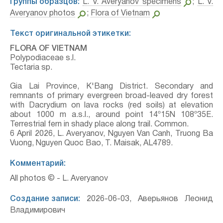
Группы образцов:
L. V. Averyanov specimens
;
L. V.
Averyanov photos
;
Flora of Vietnam
Текст оригинальной этикетки:
FLORA OF VIETNAM
Polypodiaceae s.l.
Tectaria sp.
Gia Lai Province, K'Bang District. Secondary and
remnants of primary evergreen broad-leaved dry forest
with Dacrydium on lava rocks (red soils) at elevation
about 1000 m a.s.l., around point 14º15N 108º35E.
Terrestrial fern in shady place along trail. Common.
6 April 2026, L. Averyanov, Nguyen Van Canh, Truong Ba
Vuong, Nguyen Quoc Bao, T. Maisak, АL4789.
Комментарий:
All photos © - L. Averyanov
Создание записи:
2026-06-03, Аверьянов Леонид
Владимирович