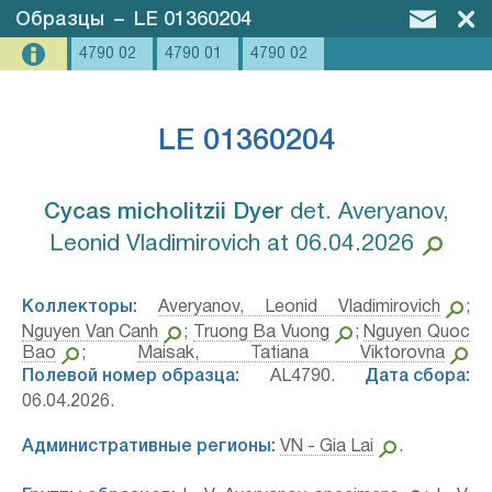
Образцы
–
LE 01360204
4790 02
4790 01
4790 02
LE 01360204
Cycas micholitzii Dyer⁣
det. Averyanov,
Leonid Vladimirovich at 06.04.2026
Коллекторы:
Averyanov, Leonid Vladimirovich
;
Nguyen Van Canh
;
Truong Ba Vuong
;
Nguyen Quoc
Bao
;
Maisak, Tatiana Viktorovna
Полевой номер образца:
AL4790.
Дата сбора:
06.04.2026.
Административные регионы:
VN - Gia Lai
.