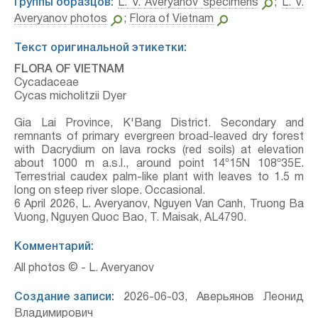
Группы образцов:
L. V. Averyanov specimens
;
L. V.
Averyanov photos
;
Flora of Vietnam
Текст оригинальной этикетки:
FLORA OF VIETNAM
Cycadaceae
Cycas micholitzii Dyer
Gia Lai Province, K'Bang District. Secondary and
remnants of primary evergreen broad-leaved dry forest
with Dacrydium on lava rocks (red soils) at elevation
about 1000 m a.s.l., around point 14º15N 108º35E.
Terrestrial caudex palm-like plant with leaves to 1.5 m
long on steep river slope. Occasional.
6 April 2026, L. Averyanov, Nguyen Van Canh, Truong Ba
Vuong, Nguyen Quoc Bao, T. Maisak, АL4790.
Комментарий:
All photos © - L. Averyanov
Создание записи:
2026-06-03, Аверьянов Леонид
Владимирович