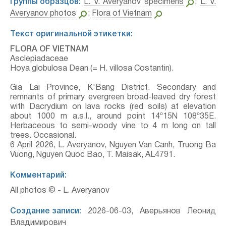
Группы образцов:
L. V. Averyanov specimens
;
L. V.
Averyanov photos
;
Flora of Vietnam
Текст оригинальной этикетки:
FLORA OF VIETNAM
Asclepiadaceae
Hoya globulosa Dean (= H. villosa Costantin).
Gia Lai Province, K'Bang District. Secondary and
remnants of primary evergreen broad-leaved dry forest
with Dacrydium on lava rocks (red soils) at elevation
about 1000 m a.s.l., around point 14º15N 108º35E.
Herbaceous to semi-woody vine to 4 m long on tall
trees. Occasional.
6 April 2026, L. Averyanov, Nguyen Van Canh, Truong Ba
Vuong, Nguyen Quoc Bao, T. Maisak, АL4791.
Комментарий:
All photos © - L. Averyanov
Создание записи:
2026-06-03, Аверьянов Леонид
Владимирович