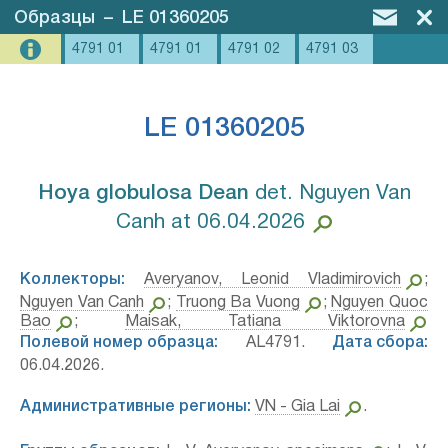
Образцы
–
LE 01360205
4791 01
4791 01
4791 02
4791 03
LE 01360205
Hoya globulosa Dean⁣
det. Nguyen Van
Canh at 06.04.2026
Коллекторы:
Averyanov, Leonid Vladimirovich
;
Nguyen Van Canh
;
Truong Ba Vuong
;
Nguyen Quoc
Bao
;
Maisak, Tatiana Viktorovna
Полевой номер образца:
AL4791.
Дата сбора:
06.04.2026.
Административные регионы:
VN - Gia Lai
.