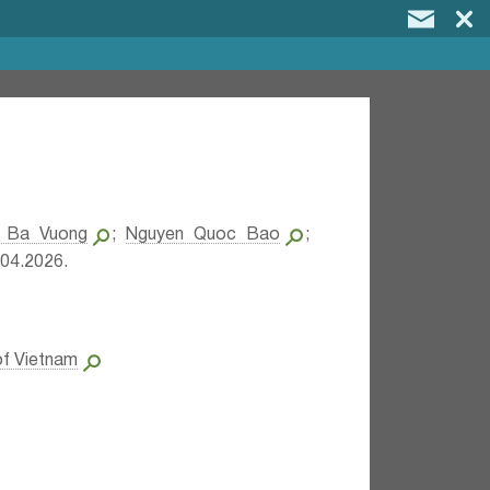
g Ba Vuong
;
Nguyen Quoc Bao
;
04.2026.
of Vietnam