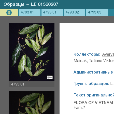
Образцы
–
LE 01360207
4793 01
4793 01
4793 02
4793 03
Коллекторы:
Avery
Maisak, Tatiana Vikto
Административные 
Группы образцов:
L.
4793 01
Текст оригинальной
FLORA OF VIETNAM
Fam.?