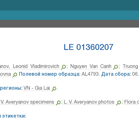
LE 01360207
anov, Leonid Vladimirovich
;
Nguyen Van Canh
;
Truon
rovna
Полевой номер образца:
AL4793.
Дата сбора:
06.
регионы:
VN - Gia Lai
.
 V. Averyanov specimens
;
L. V. Averyanov photos
;
Flora 
 этикетки: