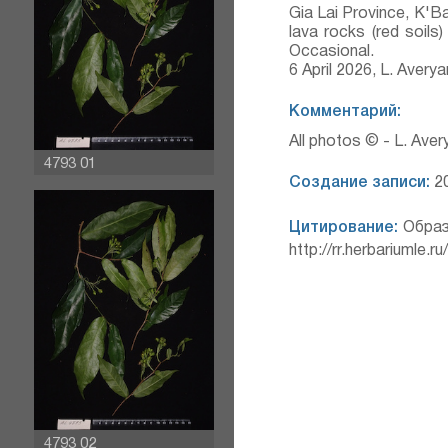
Gia Lai Province, K'B
lava rocks (red soils
Occasional.
6 April 2026, L. Aver
Комментарий:
All photos © - L. Ave
4793 01
Создание записи:
20
Цитирование:
Образ
http://rr.herbariumle.
4793 02