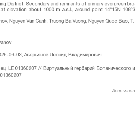
ang District. Secondary and remnants of primary evergreen br
) at elevation about 1000 m a.s.l., around point 14º15N 108º35
yanov, Nguyen Van Canh, Truong Ba Vuong, Nguyen Quoc Bao, T.
ryanov
26-06-03, Аверьянов Леонид Владимирович
ец LE 01360207 // Виртуальный гербарий Ботанического 
ru/01360207
Аверьянов 