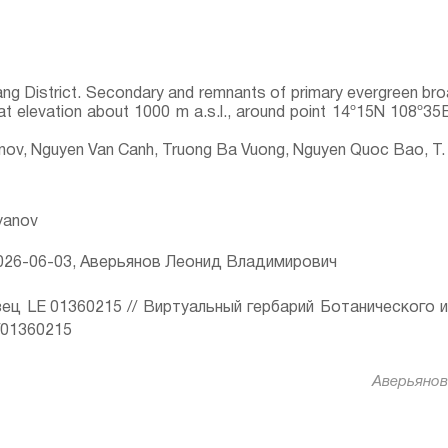
ang District. Secondary and remnants of primary evergreen br
 at elevation about 1000 m a.s.l., around point 14º15N 108º35
yanov, Nguyen Van Canh, Truong Ba Vuong, Nguyen Quoc Bao, T.
ryanov
26-06-03, Аверьянов Леонид Владимирович
ец LE 01360215 // Виртуальный гербарий Ботанического 
ru/01360215
Аверьянов 