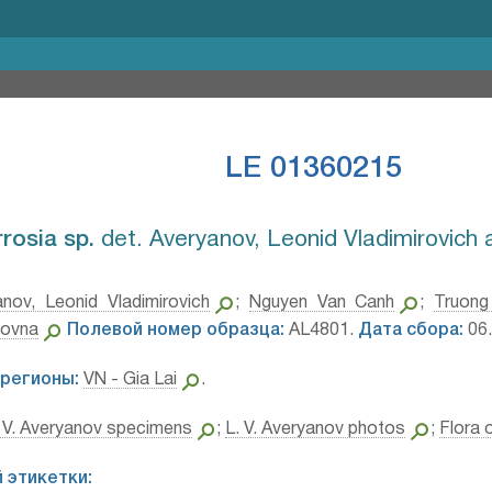
LE 01360215
rosia sp.⁣
det. Averyanov, Leonid Vladimirovich 
anov, Leonid Vladimirovich
;
Nguyen Van Canh
;
Truon
rovna
Полевой номер образца:
AL4801.
Дата сбора:
06.
регионы:
VN - Gia Lai
.
 V. Averyanov specimens
;
L. V. Averyanov photos
;
Flora 
 этикетки: