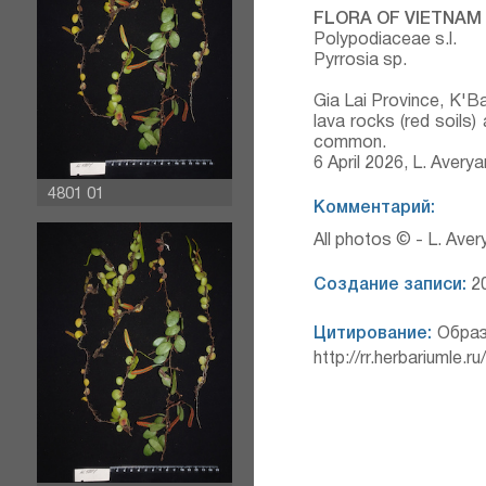
FLORA OF VIETNAM
Polypodiaceae s.l.
Pyrrosia sp.
Gia Lai Province, K'B
lava rocks (red soils)
common.
6 April 2026, L. Aver
4801 01
Комментарий:
All photos © - L. Ave
Создание записи:
20
Цитирование:
Образ
http://rr.herbariumle.