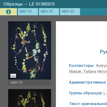
Образцы
–
LE 01360215
4801 01
4801 01
4801 02
Pyr
Коллекторы:
Avery
Maisak, Tatiana Vikto
Административные 
4801 01
Группы образцов:
L.
Текст оригинальной