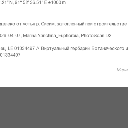
2.21″ N, 91° 52′ 36.51″ E ±1000 m
далеко от устья р. Сисим, затопленный при строительств
26-04-07, Marina Yarichina_Euphorbia, PhotoScan D2
ец LE 01334497 // Виртуальный гербарий Ботанического 
ru/01334497
Марин