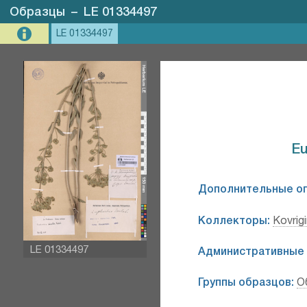
Образцы
–
LE 01334497
LE 01334497
Eu
Дополнительные о
Коллекторы:
Kovrig
LE 01334497
Административные 
Группы образцов:
О