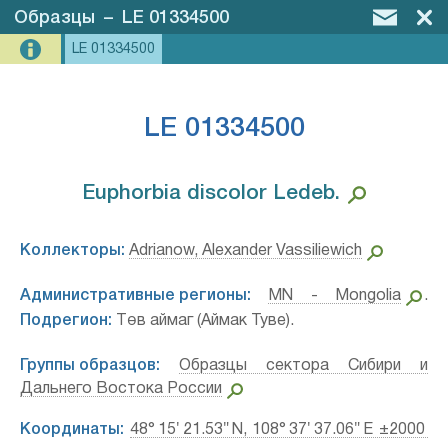
Образцы
–
LE 01334500
LE 01334500
LE 01334500
Euphorbia discolor Ledeb.⁣
Коллекторы:
Adrianow, Alexander Vassiliewich
Административные регионы:
MN - Mongolia
.
Подрегион:
Төв аймаг (Аймак Туве).
Группы образцов:
Образцы сектора Сибири и
Дальнего Востока России
Координаты:
48° 15′ 21.53″ N, 108° 37′ 37.06″ E ±2000