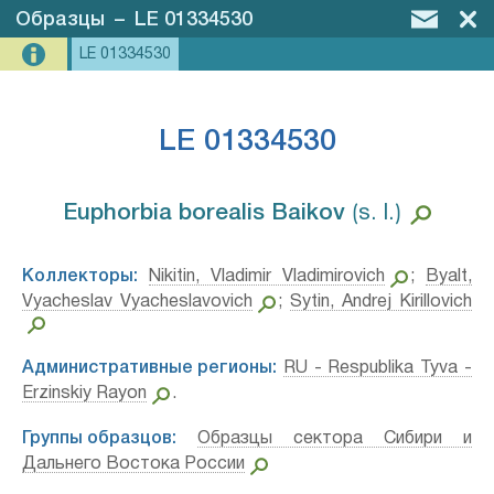
Образцы
–
LE 01334530
LE 01334530
LE 01334530
Euphorbia borealis Baikov⁣
⟮s. l.⟯
Коллекторы:
Nikitin, Vladimir Vladimirovich
;
Byalt,
Vyacheslav Vyacheslavovich
;
Sytin, Andrej Kirillovich
Административные регионы:
RU - Respublika Tyva -
Erzinskiy Rayon
.
Группы образцов:
Образцы сектора Сибири и
Дальнего Востока России