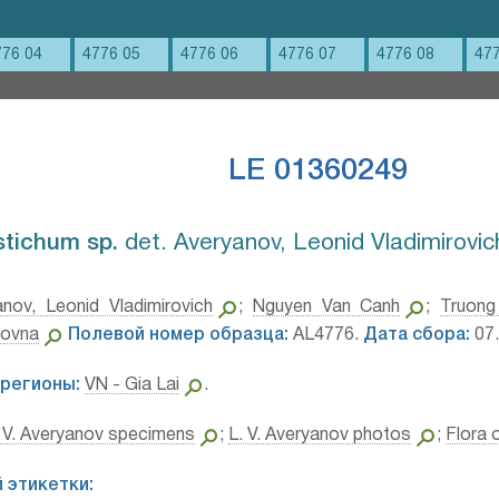
776 04
4776 05
4776 06
4776 07
4776 08
47
LE 01360249
tichum sp.⁣
det. Averyanov, Leonid Vladimirovic
anov, Leonid Vladimirovich
;
Nguyen Van Canh
;
Truon
rovna
Полевой номер образца:
AL4776.
Дата сбора:
07.
регионы:
VN - Gia Lai
.
 V. Averyanov specimens
;
L. V. Averyanov photos
;
Flora 
 этикетки: