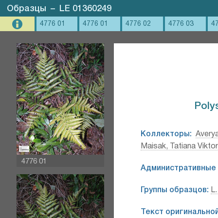
Образцы
–
LE 01360249
4776 01
4776 01
4776 02
4776 03
4
Polys
Коллекторы:
Avery
Maisak, Tatiana Vikto
4776 01
Административные 
Группы образцов:
L.
Текст оригинальной