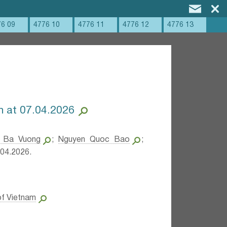
76 09
4776 10
4776 11
4776 12
4776 13
h at 07.04.2026
g Ba Vuong
;
Nguyen Quoc Bao
;
04.2026.
of Vietnam