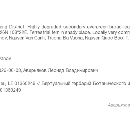
Bang District. Highly degraded secondary evergreen broad-le
4º26N 108º22E. Terrestrial fern in shady place. Locally very com
yanov, Nguyen Van Canh, Truong Ba Vuong, Nguyen Quoc Bao, T.
ryanov
26-06-03, Аверьянов Леонид Владимирович
ец LE 01360249 // Виртуальный гербарий Ботанического 
ru/01360249
Аверьянов 