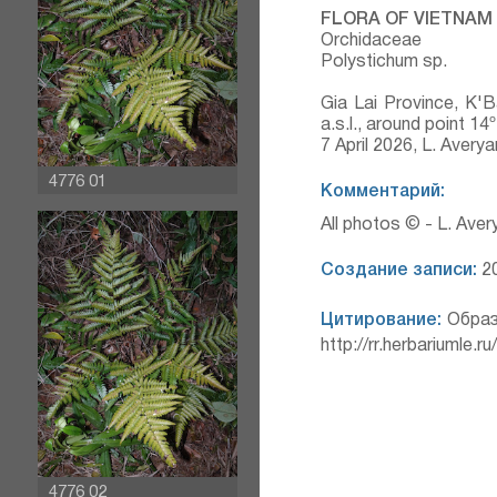
FLORA OF VIETNAM
Orchidaceae
Polystichum sp.
Gia Lai Province, K'
a.s.l., around point 1
7 April 2026, L. Aver
4776 01
Комментарий:
All photos © - L. Ave
Создание записи:
20
Цитирование:
Образ
http://rr.herbariumle.
4776 02