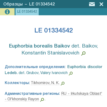
Образцы
–
LE 01334542
LE 01334542
LE 01334542
Euphorbia borealis Baikov⁣
det. Baikov,
Konstantin Stanislavovich
Дополнительные определения:
Euphorbia discolor
Ledeb.⁣
det. Grubov, Valery Ivanovich
Коллекторы:
Tikhomirov, N. K.
Административные регионы:
RU - Irkutskaya Oblast'
- Ol'khonskiy Rayon
.