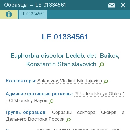
Образцы
–
LE 01334561
LE 01334561
LE 01334561
Euphorbia discolor Ledeb.⁣
det. Baikov,
Konstantin Stanislavovich
Коллекторы:
Sukaczev, Vladimir Nikolajevich
Административные регионы:
RU - Irkutskaya Oblast'
- Ol'khonskiy Rayon
.
Группы образцов:
Образцы сектора Сибири и
Дальнего Востока России