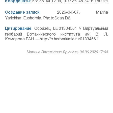
Координаты:
53° 36′ 44.12″ N, 107° 36′ 48.74″ E ±500 m
Создание записи:
2026-04-07, Marina
Yarichina_Euphorbia, PhotoScan D2
Цитирование:
Образец LE 01334561 // Виртуальный
гербарий Ботанического института им. В. Л.
Комарова РАН — http://rr.herbariumle.ru/01334561
Марина Витальевна Яричина, 04.06.2026 17:04