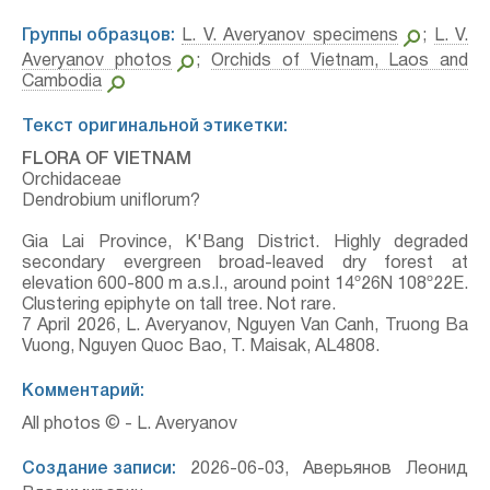
Группы образцов:
L. V. Averyanov specimens
;
L. V.
Averyanov photos
;
Orchids of Vietnam, Laos and
Cambodia
Текст оригинальной этикетки:
FLORA OF VIETNAM
Orchidaceae
Dendrobium uniflorum?
Gia Lai Province, K'Bang District. Highly degraded
secondary evergreen broad-leaved dry forest at
elevation 600-800 m a.s.l., around point 14º26N 108º22E.
Clustering epiphyte on tall tree. Not rare.
7 April 2026, L. Averyanov, Nguyen Van Canh, Truong Ba
Vuong, Nguyen Quoc Bao, T. Maisak, АL4808.
Комментарий:
All photos © - L. Averyanov
Создание записи:
2026-06-03, Аверьянов Леонид