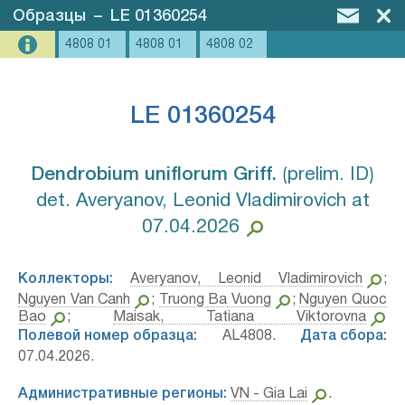
Образцы
–
LE 01360254
4808 01
4808 01
4808 02
LE 01360254
Dendrobium uniflorum Griff.⁣
⟮prelim. ID⟯
det. Averyanov, Leonid Vladimirovich at
07.04.2026
Коллекторы:
Averyanov, Leonid Vladimirovich
;
Nguyen Van Canh
;
Truong Ba Vuong
;
Nguyen Quoc
Bao
;
Maisak, Tatiana Viktorovna
Полевой номер образца:
AL4808.
Дата сбора:
07.04.2026.
Административные регионы:
VN - Gia Lai
.