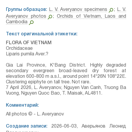
Группы образцов:
L. V. Averyanov specimens
;
L. V.
Averyanov photos
;
Orchids of Vietnam, Laos and
Cambodia
Текст оригинальной этикетки:
FLORA OF VIETNAM
Orchidaceae
Liparis pumila Aver.?
Gia Lai Province, K'Bang District. Highly degraded
secondary evergreen broad-leaved dry forest at
elevation 600-800 m a.s.l., around point 14º26N 108º22E.
Clustering epiphyte on tall tree. Not rare.
7 April 2026, L. Averyanov, Nguyen Van Canh, Truong Ba
Vuong, Nguyen Quoc Bao, T. Maisak, АL4811.
Комментарий:
All photos © - L. Averyanov
Создание записи:
2026-06-03, Аверьянов Леонид