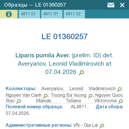
Образцы
–
LE 01360257
4811 01
4811 01
4811 02
LE 01360257
Liparis pumila Aver.⁣
⟮prelim. ID⟯ det.
Averyanov, Leonid Vladimirovich at
07.04.2026
Коллекторы:
Averyanov, Leonid Vladimirovich
;
Nguyen Van Canh
;
Truong Ba Vuong
;
Nguyen Quoc
Bao
;
Maisak, Tatiana Viktorovna
Полевой номер образца:
AL4811.
Дата сбора:
07.04.2026.
Административные регионы:
VN - Gia Lai
.