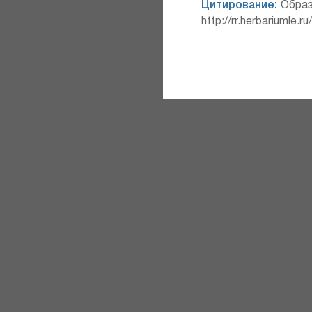
Цитирование:
Образ
http://rr.herbariumle.