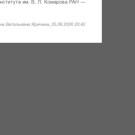
института им. В. Л. Комарова РАН —
а Витальевна Яричина, 05.06.2026 20:42