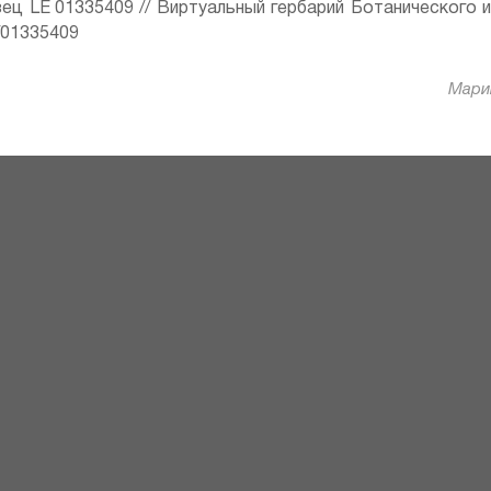
ец LE 01335409 // Виртуальный гербарий Ботанического 
ru/01335409
Марин