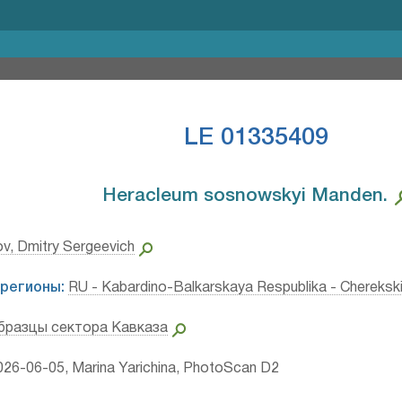
LE 01335409
Heracleum sosnowskyi Manden.⁣
ov, Dmitry Sergeevich
регионы:
RU - Kabardino-Balkarskaya Respublika - Chereksk
бразцы сектора Кавказа
26-06-05, Marina Yarichina, PhotoScan D2