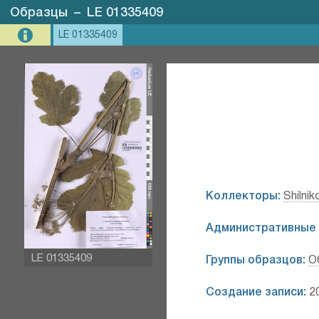
Образцы
–
LE 01335409
LE 01335409
Коллекторы:
Shilnik
Административные 
LE 01335409
Группы образцов:
О
Создание записи:
20