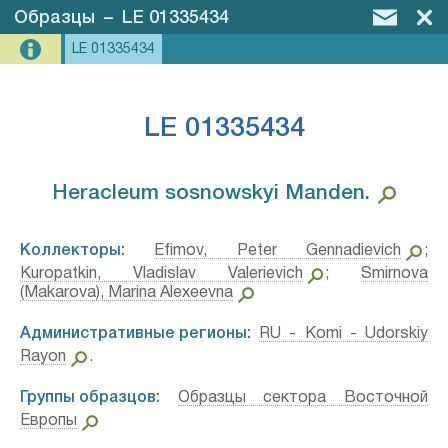
Образцы
–
LE 01335434
LE 01335434
LE 01335434
Heracleum sosnowskyi Manden.⁣
Коллекторы:
Efimov, Peter Gennadievich
;
Kuropatkin, Vladislav Valerievich
;
Smirnova
(Makarova), Marina Alexeevna
Административные регионы:
RU - Komi - Udorskiy
Rayon
.
Группы образцов:
Образцы сектора Восточной
Европы