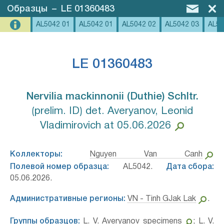
Образцы
–
LE 01360483
AL5042 01
AL5042 01
AL5042 02
AL5042 03
AL50
LE 01360483
Nervilia mackinnonii (Duthie) Schltr.⁣
⟮prelim. ID⟯ det. Averyanov, Leonid
Vladimirovich at 05.06.2026
Коллекторы:
Nguyen Van Canh
Полевой номер образца:
AL5042.
Дата сбора:
05.06.2026.
Административные регионы:
VN - Tinh GJak Lak
.
Группы образцов:
L. V. Averyanov specimens
;
L. V.