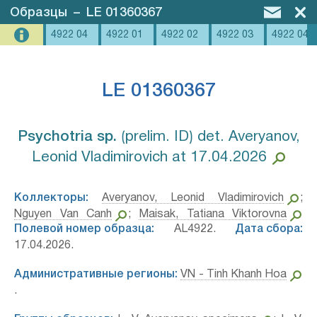
Образцы
–
LE 01360367
4922 04
4922 01
4922 02
4922 03
4922 04
LE 01360367
Psychotria sp.⁣
⟮prelim. ID⟯ det. Averyanov,
Leonid Vladimirovich at 17.04.2026
Коллекторы:
Averyanov, Leonid Vladimirovich
;
Nguyen Van Canh
;
Maisak, Tatiana Viktorovna
Полевой номер образца:
AL4922.
Дата сбора:
17.04.2026.
Административные регионы:
VN - Tinh Khanh Hoa
.