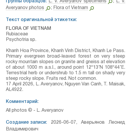
Группы образцов:
L. V. Averyanov specimens
;
L. V.
Averyanov photos
;
Flora of Vietnam
Текст оригинальной этикетки:
FLORA OF VIETNAM
Rubiaceae
Psychotria sp.
Khanh Hoa Province, Khanh Vinh District, Khanh Le Pass.
Primary evergreen broad-leaved forest on very steep
rocky mountain slopes on granite and gneiss at elevation
of about 1000 m a.s.l., around point 12º13’N 108º44’E.
Terrestrial herb or undershrub to 1.5 m tall on shady very
steep rocky slope. Fruits red. Not common.
17 April 2026, L. Averyanov, Nguyen Van Canh, T. Maisak,
АL4922.
Комментарий:
All photos © - L. Averyanov
Создание записи:
2026-06-07, Аверьянов Леонид
Владимирович