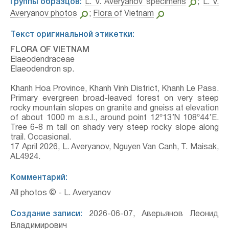
Группы образцов:
L. V. Averyanov specimens
;
L. V.
Averyanov photos
;
Flora of Vietnam
Текст оригинальной этикетки:
FLORA OF VIETNAM
Elaeodendraceae
Elaeodendron sp.
Khanh Hoa Province, Khanh Vinh District, Khanh Le Pass.
Primary evergreen broad-leaved forest on very steep
rocky mountain slopes on granite and gneiss at elevation
of about 1000 m a.s.l., around point 12º13’N 108º44’E.
Tree 6-8 m tall on shady very steep rocky slope along
trail. Occasional.
17 April 2026, L. Averyanov, Nguyen Van Canh, T. Maisak,
АL4924.
Комментарий:
All photos © - L. Averyanov
Создание записи:
2026-06-07, Аверьянов Леонид
Владимирович