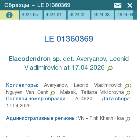
Образцы
–
LE 01360369
4924 05
4924 01
4924 02
4924 03
4924 04
LE 01360369
Elaeodendron sp.⁣
det. Averyanov, Leonid
Vladimirovich at 17.04.2026
Коллекторы:
Averyanov, Leonid Vladimirovich
;
Nguyen Van Canh
;
Maisak, Tatiana Viktorovna
Полевой номер образца:
AL4924.
Дата сбора:
17.04.2026.
Административные регионы:
VN - Tinh Khanh Hoa
.