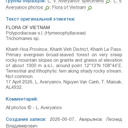
Группы образцов:
L. V. Averyanov specimens
;
L. V.
Averyanov photos
;
Flora of Vietnam
Текст оригинальной этикетки:
FLORA OF VIETNAM
Polypodiaceae s.l. (Hymenophyllaceae)
Trichomanes sp.
Khanh Hoa Province, Khanh Vinh District, Khanh Le Pass.
Primary evergreen broad-leaved forest on very steep
rocky mountain slopes on granite and gneiss at elevation
of about 1000 m a.s.l., around point 12º13’N 108º44’E.
Terrestrial and lithophytic fern along shady rocky stream.
Not common.
17 April 2026, L. Averyanov, Nguyen Van Canh, T. Maisak,
АL4932.
Комментарий:
All photos © - L. Averyanov
Создание записи:
2026-06-07, Аверьянов Леонид
Владимирович