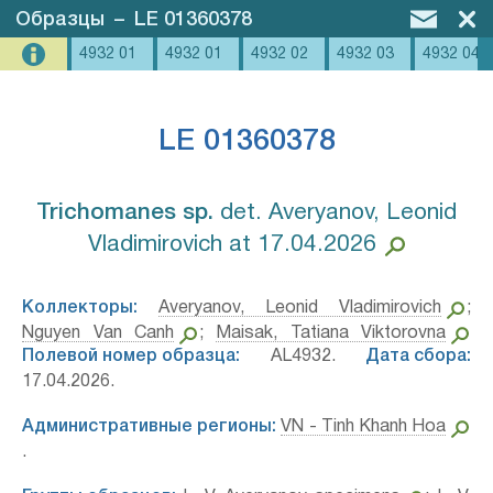
Образцы
–
LE 01360378
4932 01
4932 01
4932 02
4932 03
4932 04
LE 01360378
Trichomanes sp.⁣
det. Averyanov, Leonid
Vladimirovich at 17.04.2026
Коллекторы:
Averyanov, Leonid Vladimirovich
;
Nguyen Van Canh
;
Maisak, Tatiana Viktorovna
Полевой номер образца:
AL4932.
Дата сбора:
17.04.2026.
Административные регионы:
VN - Tinh Khanh Hoa
.