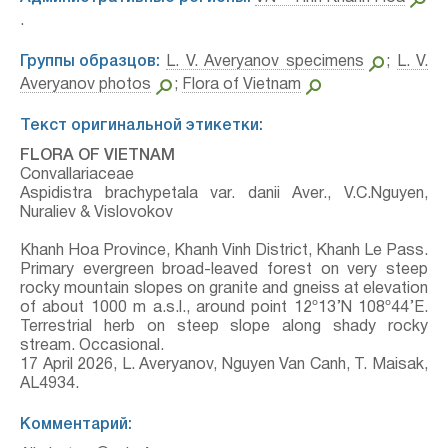
.
Группы образцов:
L. V. Averyanov specimens
;
L. V.
Averyanov photos
;
Flora of Vietnam
Текст оригинальной этикетки:
FLORA OF VIETNAM
Convallariaceae
Aspidistra brachypetala var. danii Aver., V.C.Nguyen,
Nuraliev & Vislovokov
Khanh Hoa Province, Khanh Vinh District, Khanh Le Pass.
Primary evergreen broad-leaved forest on very steep
rocky mountain slopes on granite and gneiss at elevation
of about 1000 m a.s.l., around point 12º13’N 108º44’E.
Terrestrial herb on steep slope along shady rocky
stream. Occasional.
17 April 2026, L. Averyanov, Nguyen Van Canh, T. Maisak,
АL4934.
Комментарий: