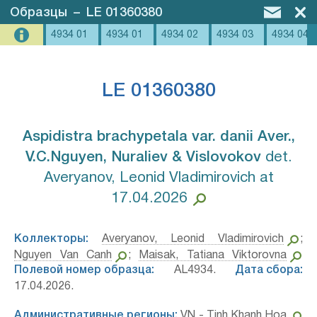
Образцы
–
LE 01360380
4934 01
4934 01
4934 02
4934 03
4934 04
LE 01360380
Aspidistra brachypetala var. danii Aver.,
V.C.Nguyen, Nuraliev & Vislovokov⁣
det.
Averyanov, Leonid Vladimirovich at
17.04.2026
Коллекторы:
Averyanov, Leonid Vladimirovich
;
Nguyen Van Canh
;
Maisak, Tatiana Viktorovna
Полевой номер образца:
AL4934.
Дата сбора:
17.04.2026.
Административные регионы:
VN - Tinh Khanh Hoa