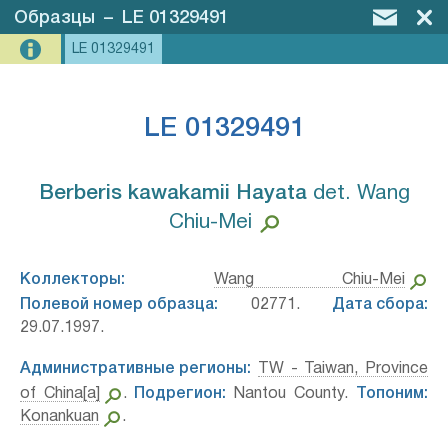
Образцы
–
LE 01329491
LE 01329491
LE 01329491
Berberis kawakamii Hayata⁣
det. Wang
Chiu-Mei
Коллекторы:
Wang Chiu-Mei
Полевой номер образца:
02771.
Дата сбора:
29.07.1997.
Административные регионы:
TW - Taiwan, Province
of China[a]
.
Подрегион:
Nantou County.
Топоним:
Konankuan
.