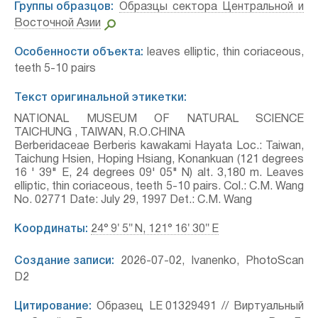
Группы образцов:
Образцы сектора Центральной и
Восточной Азии
Особенности объекта:
leaves elliptic, thin coriaceous,
teeth 5-10 pairs
Текст оригинальной этикетки:
NATIONAL MUSEUM OF NATURAL SCIENCE
TAICHUNG , TAIWAN, R.O.CHINA
Berberidaceae Berberis kawakami Hayata Loc.: Taiwan,
Taichung Hsien, Hoping Hsiang, Konankuan (121 degrees
16 ' 39" E, 24 degrees 09' 05" N) alt. 3,180 m. Leaves
elliptic, thin coriaceous, teeth 5-10 pairs. Col.: C.M. Wang
No. 02771 Date: July 29, 1997 Det.: C.M. Wang
Координаты:
24° 9′ 5″ N, 121° 16′ 30″ E
Создание записи:
2026-07-02, Ivanenko, PhotoScan
D2
Цитирование:
Образец LE 01329491 // Виртуальный