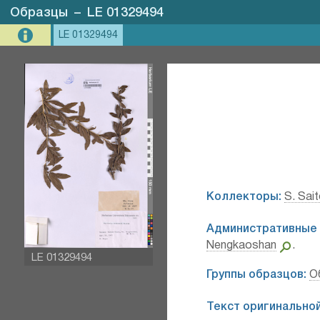
Образцы
–
LE 01329494
LE 01329494
Коллекторы:
S. Sai
Административные 
Nengkaoshan
.
LE 01329494
Группы образцов:
О
Текст оригинальной