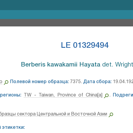
LE 01329494
Berberis kawakamii Hayata⁣
det. Wright
to
Полевой номер образца:
7375.
Дата сбора:
19.04.19
регионы:
TW - Taiwan, Province of China[a]
.
Подреги
бразцы сектора Центральной и Восточной Азии
 этикетки: