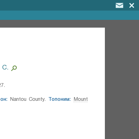
 C.
27.
он:
Nantou County.
Топоним:
Mount