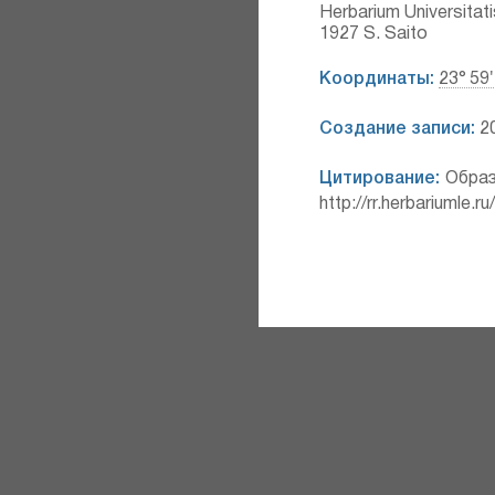
Herbarium Universitat
1927 S. Saito
Координаты:
23° 59′
Создание записи:
20
Цитирование:
Образ
http://rr.herbariumle.