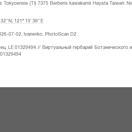
is Tokyoensis (TI) 7375 Berberis kawakamii Hayata Taiwan: N
 32″ N, 121° 15′ 36″ E
26-07-02, Ivanenko, PhotoScan D2
ец LE 01329494 // Виртуальный гербарий Ботанического 
ru/01329494