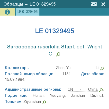
Образцы
–
LE 01329495
LE 01329495
LE 01329495
Sarcococca ruscifolia Stapf.⁣
det. Wright
C.
Коллекторы:
Zhen-Yu Li
Полевой номер образца:
1181.
Дата сбора:
15.09.1984.
Административные регионы:
CN - China
.
Подрегион:
Hunan, Yueyang, Junshan District.
Топоним:
Ziyunshan
.