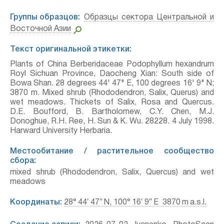
Группы образцов:
Образцы сектора Центральной и
Восточной Азии
Текст оригинальной этикетки:
Plants of China Berberidaceae Podophyllum hexandrum
Royl Sichuan Province, Daocheng Xian: South side of
Bowa Shan. 28 degrees 44' 47" E, 100 degrees 16' 9" N;
3870 m. Mixed shrub (Rhododendron, Salix, Querus) and
wet meadows. Thickets of Salix, Rosa and Quercus.
D.E. Boufford, B. Bartholomew, C.Y. Chen, M.J.
Donoghue, R.H. Ree, H. Sun & K. Wu. 28228. 4 July 1998.
Harward University Herbaria.
Местообитание / растительное сообщество
сбора:
mixed shrub (Rhododendron, Salix, Quercus) and wet
meadows
Координаты:
28° 44′ 47″ N, 100° 16′ 9″ E 3870 m a.s.l.