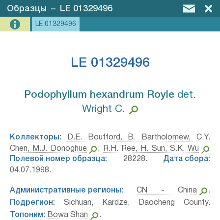
Образцы
–
LE 01329496
LE 01329496
LE 01329496
Podophyllum hexandrum Royle⁣
det.
Wright C.
Коллекторы:
D.E. Boufford, B. Bartholomew, C.Y.
Chen, M.J. Donoghue
;
R.H. Ree, H. Sun, S.K. Wu
Полевой номер образца:
28228.
Дата сбора:
04.07.1998.
Административные регионы:
CN - China
.
Подрегион:
Sichuan, Kardze, Daocheng County.
Топоним:
Bowa Shan
.