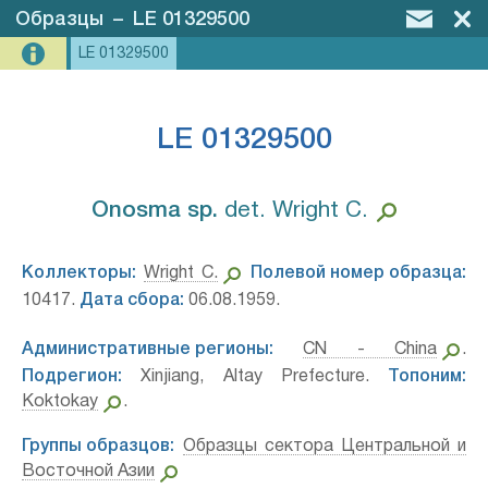
Образцы
–
LE 01329500
LE 01329500
LE 01329500
Onosma sp.⁣
det. Wright C.
Коллекторы:
Wright C.
Полевой номер образца:
10417.
Дата сбора:
06.08.1959.
Административные регионы:
CN - China
.
Подрегион:
Xinjiang, Altay Prefecture.
Топоним:
Koktokay
.
Группы образцов:
Образцы сектора Центральной и
Восточной Азии