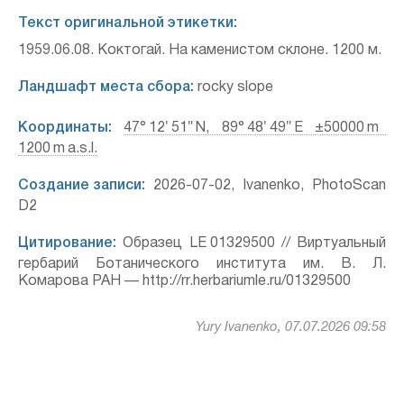
Текст оригинальной этикетки:
1959.06.08. Коктогай. На каменистом склоне. 1200 м.
Ландшафт места сбора:
rocky slope
Координаты:
47° 12′ 51″ N, 89° 48′ 49″ E ±50000 m
1200 m a.s.l.
Создание записи:
2026-07-02, Ivanenko, PhotoScan
D2
Цитирование:
Образец LE 01329500 // Виртуальный
гербарий Ботанического института им. В. Л.
Комарова РАН — http://rr.herbariumle.ru/01329500
Yury Ivanenko, 07.07.2026 09:58