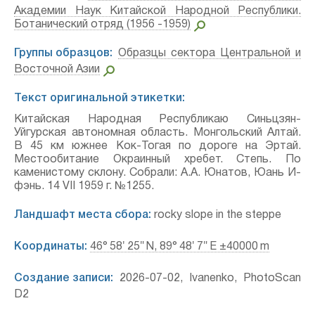
Академии Наук Китайской Народной Республики.
Ботанический отряд (1956 -1959)
Группы образцов:
Образцы сектора Центральной и
Восточной Азии
Текст оригинальной этикетки:
Китайская Народная Республикаю Синьцзян-
Уйгурская автономная область. Монгольский Алтай.
В 45 км южнее Кок-Тогая по дороге на Эртай.
Местообитание Окраинный хребет. Степь. По
каменистому склону. Собрали: А.А. Юнатов, Юань И-
фэнь. 14 VII 1959 г. №1255.
Ландшафт места сбора:
rocky slope in the steppe
Координаты:
46° 58′ 25″ N, 89° 48′ 7″ E ±40000 m
Создание записи:
2026-07-02, Ivanenko, PhotoScan
D2