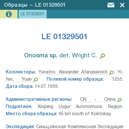
Образцы
–
LE 01329501
LE 01329501
LE 01329501
Onosma sp.⁣
det. Wright C.
Коллекторы:
Yunatov, Alexander Afanasievich
;
Yi-
fen, Yuan
Полевой номер образца:
1255.
Дата сбора:
14.07.1959.
Административные регионы:
CN - China
.
Подрегион:
Xinjiang Uygur Autonomous Region.
Место сбора образца:
45 km south of Koktokay.
Экспедиция:
Синьцзянская Комплексная Экспедиция