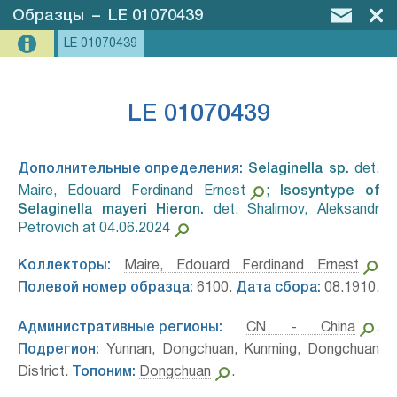
Образцы
–
LE 01070439
LE 01070439
LE 01070439
Дополнительные определения:
Selaginella sp.⁣
det.
Maire, Edouard Ferdinand Ernest
;
Isosyntype of
Selaginella mayeri Hieron.⁣
det. Shalimov, Aleksandr
Petrovich at 04.06.2024
Коллекторы:
Maire, Edouard Ferdinand Ernest
Полевой номер образца:
6100.
Дата сбора:
08.1910.
Административные регионы:
CN - China
.
Подрегион:
Yunnan, Dongchuan, Kunming, Dongchuan
District.
Топоним:
Dongchuan
.