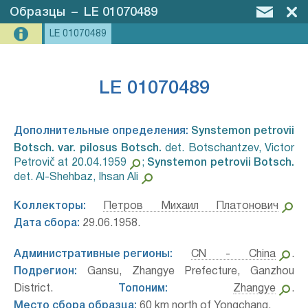
Образцы
–
LE 01070489
LE 01070489
LE 01070489
Дополнительные определения:
Synstemon petrovii
Botsch. var. pilosus Botsch.⁣
det. Botschantzev, Victor
Petrovič at 20.04.1959
;
Synstemon petrovii Botsch.⁣
det. Al-Shehbaz, Ihsan Ali
Коллекторы:
Петров Михаил Платонович
Дата сбора:
29.06.1958.
Административные регионы:
CN - China
.
Подрегион:
Gansu, Zhangye Prefecture, Ganzhou
District.
Топоним:
Zhangye
.
Место сбора образца:
60 km north of Yongchang.