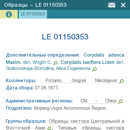
Образцы
–
LE 01150353
LE 01150353
LE 01150353
Дополнительные определения:
Corydalis adunca
Maxim.⁣
det. Wright C.
;
Corydalis laxiflora Liden⁣
det.
Grabovskaja-Borodina, Alisa Evgenievna
Коллекторы:
Potanin, Grigorii Nikolajevic
Дата сбора:
07.06.1877.
Административные регионы:
CN - China
.
Подрегион:
Xinjiang Uygur Autonomous Region.
Группы образцов:
Образцы сектора Центральной и
Восточной Азии
;
Типовые образцы сектора