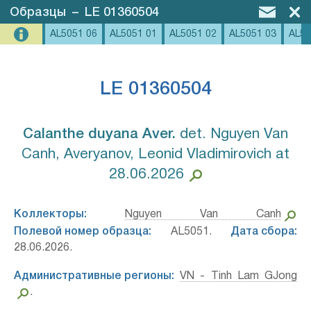
Образцы
–
LE 01360504
AL5051 06
AL5051 01
AL5051 02
AL5051 03
AL50
LE 01360504
Calanthe duyana Aver.⁣
det. Nguyen Van
Canh, Averyanov, Leonid Vladimirovich at
28.06.2026
Коллекторы:
Nguyen Van Canh
Полевой номер образца:
AL5051.
Дата сбора:
28.06.2026.
Административные регионы:
VN - Tinh Lam GJong
.