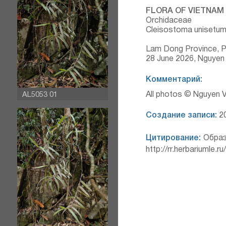
FLORA OF VIETNAM
Orchidaceae
Cleisostoma unisetum
Lam Dong Province, Phi
28 June 2026, Nguyen
Комментарий:
All photos © Nguyen 
AL5053 01
Создание записи:
20
Цитирование:
Образ
http://rr.herbariumle.