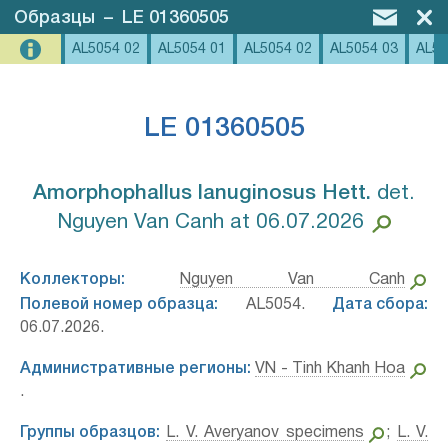
Образцы
–
LE 01360505
AL5054 02
AL5054 01
AL5054 02
AL5054 03
AL50
LE 01360505
Amorphophallus lanuginosus Hett.⁣
det.
Nguyen Van Canh at 06.07.2026
Коллекторы:
Nguyen Van Canh
Полевой номер образца:
AL5054.
Дата сбора:
06.07.2026.
Административные регионы:
VN - Tinh Khanh Hoa
.
Группы образцов:
L. V. Averyanov specimens
;
L. V.