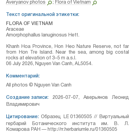
Averyanov photos
;
Flora of Vietnam
Текст оригинальной этикетки:
FLORA OF VIETNAM
Araceae
Amorphophallus lanuginosus Hett.
Khanh Hoa Province, Hon Heo Nature Reserve, not far
from Hon Tre Island. Near the sea, among big costal
rocks at elevation of 3–5 m a.s.l.
06 July 2026, Nguyen Van Canh, AL5054.
Комментарий:
All photos © Nguyen Van Canh
Создание записи:
2026-07-07, Аверьянов Леонид
Владимирович
Цитирование:
Образец LE 01360505 // Виртуальный
гербарий Ботанического института им. В. Л.
Комарова РАН — http://rr.herbariumle.ru/01360505