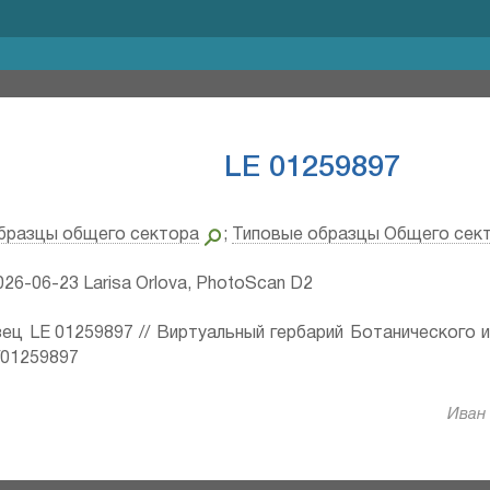
LE 01259897
бразцы общего сектора
;
Типовые образцы Общего сек
26-06-23 Larisa Orlova, PhotoScan D2
ец LE 01259897 // Виртуальный гербарий Ботанического 
ru/01259897
Иван 