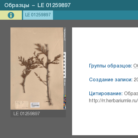
Образцы
–
LE 01259897
LE 01259897
Группы образцов:
О
Создание записи:
20
Цитирование:
Образ
http://rr.herbariumle.
LE 01259897