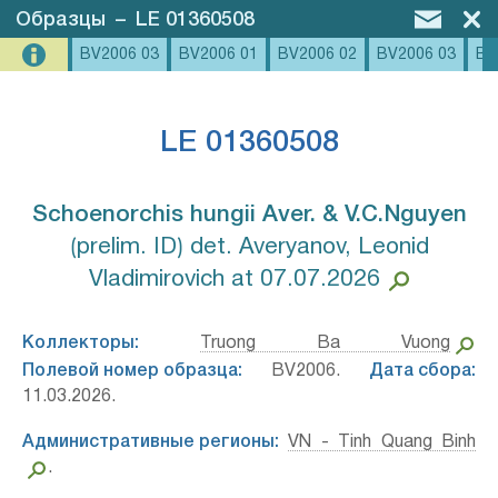
Образцы
–
LE 01360508
BV2006 03
BV2006 01
BV2006 02
BV2006 03
BV
LE 01360508
Schoenorchis hungii Aver. & V.C.Nguyen⁣
⟮prelim. ID⟯ det. Averyanov, Leonid
Vladimirovich at 07.07.2026
Коллекторы:
Truong Ba Vuong
Полевой номер образца:
BV2006.
Дата сбора:
11.03.2026.
Административные регионы:
VN - Tinh Quang Binh
.