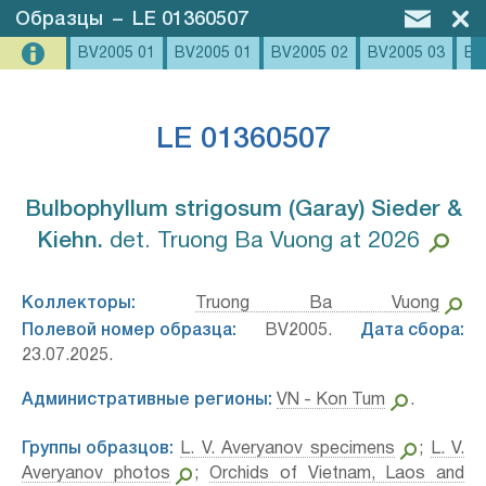
Образцы
–
LE 01360507
BV2005 01
BV2005 01
BV2005 02
BV2005 03
BV
LE 01360507
Bulbophyllum strigosum (Garay) Sieder &
Kiehn.⁣
det. Truong Ba Vuong at 2026
Коллекторы:
Truong Ba Vuong
Полевой номер образца:
BV2005.
Дата сбора:
23.07.2025.
Административные регионы:
VN - Kon Tum
.
Группы образцов:
L. V. Averyanov specimens
;
L. V.
Averyanov photos
;
Orchids of Vietnam, Laos and