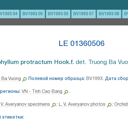
V1993 04
BV1993 05
BV1993 06
BV1993 07
BV1993 08
B
LE 01360506
hyllum protractum Hook.f.⁣
det. Truong Ba Vuo
 Ba Vuong
Полевой номер образца:
BV1993.
Дата сбор
регионы:
VN - Tinh Cao Bang
.
 V. Averyanov specimens
;
L. V. Averyanov photos
;
Orchid
 этикетки: