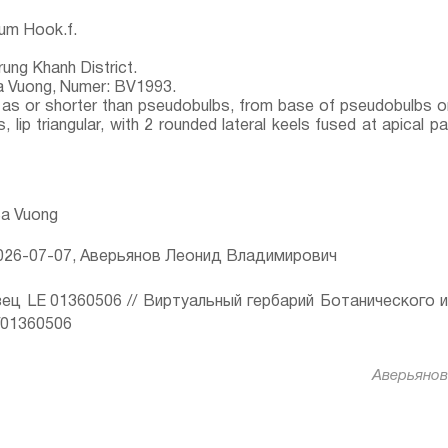
tum Hook.f.
ung Khanh District.
 Vuong, Numer: BV1993.
 as or shorter than pseudobulbs, from base of pseudobulbs or
, lip triangular, with 2 rounded lateral keels fused at apical par
Ba Vuong
26-07-07, Аверьянов Леонид Владимирович
ец LE 01360506 // Виртуальный гербарий Ботанического 
ru/01360506
Аверьянов 