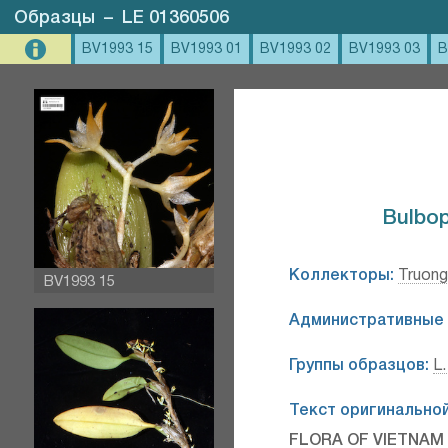
Образцы
–
LE 01360506
BV1993 15
BV1993 01
BV1993 02
BV1993 03
B
Bulbop
Коллекторы:
Truong
BV1993 15
Административные 
Группы образцов:
L.
Текст оригинальной
FLORA OF VIETNAM