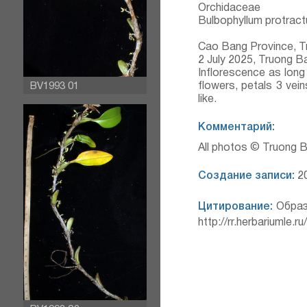
Orchidaceae
Bulbophyllum protrac
Cao Bang Province, Tr
2 July 2025, Truong
Ba
Inflorescence as long
BV1993 01
flowers, petals 3 veins
like.
Комментарий:
All photos © Truong 
Создание записи:
20
Цитирование:
Образ
http://rr.herbariumle.