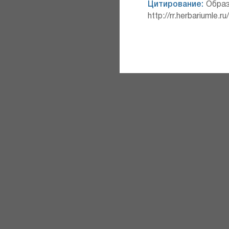
Цитирование:
Образ
http://rr.herbariumle.