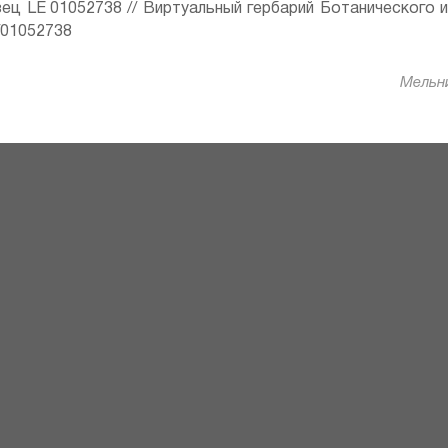
ец LE 01052738 // Виртуальный гербарий Ботанического 
ru/01052738
Мельни