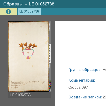
Образцы
–
LE 01052738
LE 01052738
Группы образцов:
H
Комментарий:
Crocus 097
LE 01052738
Создание записи:
20