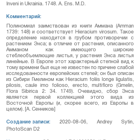
Inveni in Ukrainia. 1748. A. Ens. M.D.
Комментарий:
Полиномиал заимствован из книги Аммана (Amman
1739: 148) и соответствует Hieracium virosum. Такое
определение находится в грубом противоречии с
растением Энса; в отличие от растения, описанного
Амманом как имеющего широкие
стеблеобъемлющие листья, у растения Энса листья
линейные. В Европе этот характерный степной вид к
тому времени был еще не известен по причине слабой
исследованности европейских степей; он был описан
из Сибири Гмелином как Hieracium foliis longe ligulatis,
pilosis, caule imo folioso, erecto, multifloro (Gmelin,
Flora Sibirica 2: 34. 1749). Очевидно, сбор Энса
является первой коллекцией этого вида из
Восточной Европы (и, скорее всего, из Европы в
целом). [А. Сенников]
Создание записи:
2020-08-06, Andrey Sytin,
PhotoScan D2