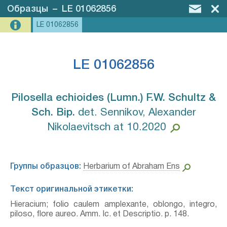
Образцы
–
LE 01062856
LE 01062856
LE 01062856
Pilosella echioides (Lumn.) F.W. Schultz &
Sch. Bip.⁣
det. Sennikov, Alexander
Nikolaevitsch at 10.2020
Группы образцов:
Herbarium of Abraham Ens
Текст оригинальной этикетки:
Hieracium; folio caulem amplexante, oblongo, integro,
piloso, flore aureo. Amm. Ic. et Descriptio. p. 148.